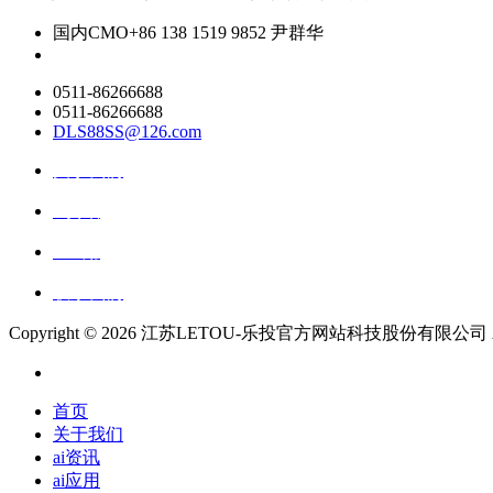
国内CMO
+86 138 1519 9852 尹群华
0511-86266688
0511-86266688
DLS88SS@126.com
关于我们
ai资讯
ai应用
联系我们
Copyright ©
2026 江苏LETOU-乐投官方网站科技股份有限公司 All Ri
首页
关于我们
ai资讯
ai应用