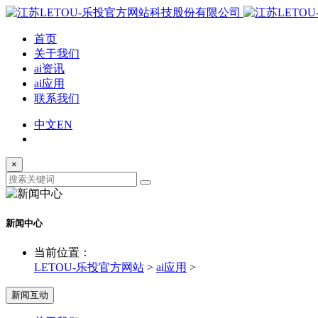
首页
关于我们
ai资讯
ai应用
联系我们
中文
EN
×
新闻中心
当前位置：
LETOU-乐投官方网站
>
ai应用
>
新闻互动