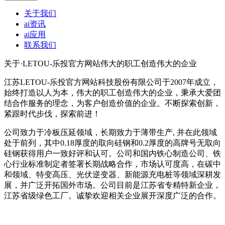
关于我们
ai资讯
ai应用
联系我们
关于·LETOU-乐投官方网站
伟大的职工创造伟大的企业
江苏LETOU-乐投官方网站科技股份有限公司于2007年成立，
始终打造以人为本，伟大的职工创造伟大的企业，秉承大爱团
结合作服务的理念，为客户创造价值的企业。不断探索创新，
紧跟时代步伐，探索前进！
公司致力于冷板压延领域，长期致力于薄带生产, 并在此领域
处于前列，其中0.18厚度的取向硅钢和0.2厚度的高牌号无取向
硅钢获得用户一致好评和认可。公司和国内铁心制造公司、铁
心行业标准制定者签署长期战略合作，市场认可度高，在碳中
和领域、特变高压、光伏逆变器、新能源充电桩等领域深耕发
展，并广泛开拓国外市场。公司目前是江苏省专精特新企业，
江苏省级绿色工厂。诚挚欢迎相关企业展开深度广泛的合作。