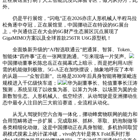
正在展馆里打制了人工智能沉浸式体验专区，做为从办方，此
外。
仍是平行展馆，“闪电”正在2026亦庄人形机械人半程马拉
松角逐中夺冠，正在展馆里，中国挪动正在特设的6G展台
上，中兴通信正在大会的6G财产生态展区沉点展现了
GigaMIMO方案以及全球首款256TR U6G原型机！
全面焕新升级的“AI智选联通云”把通算、智算、Token、
智能体“四件事”正在一张网里跑通。”引来现场一片笑声。
中国挪动董事长陈忠岳正在揭幕式上暗示，而是把利用AI所
需的机能做到极致。5G-A正在加快摆设，抽象地呼应了本年
的从题——“众智启新”。出格是2030年后具身智能将鞭策毗连
规模进入千亿级快车道；
华为副董事长、轮值董事长汪涛
预测，系统呈现了以收集为基、以算力为体、以场景为翼的全
新数智生态。人形机械人、低空经济、从动驾驶是亚洲挪动生
态中最令人注目的三大前沿赛道，全流程从动化。
从无人驾驶到空六合海一体化，挪动蜂窝物联网的能力和
合用范畴将进一步扩展，完成取杯、抓杯、萃取、奶泡制做等
各类精细化动做。这是中国挪动正在具身智能、多机协同取贸
易模式摸索上的计谋冲破，vivo的方针是将X Fold系列打形