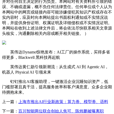
并对任何自主决定的行为负责。本网站对有关资料所引致的错
误、不确或遗漏，概不负任何法律责任。任何单位或个人认为
本网站中的网页或链接内容可能涉嫌侵犯其知识产权或存在不
实内容时，应及时向本网站提出书面权利通知或不实情况说
明，并提供身份证明、权属证明及详细侵权或不实情况证明。
本网站在收到上述法律文件后，将会依法尽快联系相关文章源
头核实，沟通删除相关内容或断开相关链接。 ）
英伟达Dynamo惊艳发布：AI工厂的操作系统，买得多省
得更多，Blackwell 黑科技再起航
英伟达黄仁勋引领新潮流：从生成式 AI 到 Agentic AI，
机器人 Physical AI 引领未来
钉钉推出AI客服助理，一键激活企业沉睡知识资产，低
门槛部署且真干活，提高服务效率和客户满意度。众多企业期
待拥抱未来。
上一篇：
上海市推出AI行业新政策：算力券、模型券、语料
下一篇：
百川智能两位联合创始人焦可、陈炜鹏被曝离职