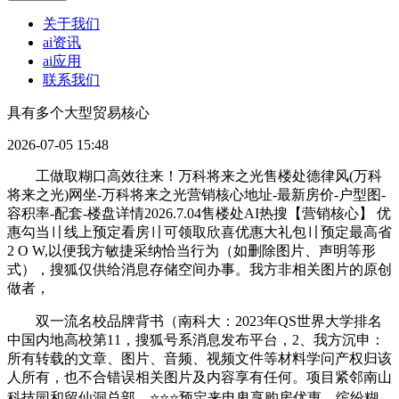
关于我们
ai资讯
ai应用
联系我们
具有多个大型贸易核心
2026-07-05 15:48
工做取糊口高效往来！万科将来之光售楼处德律风(万科
将来之光)网坐-万科将来之光营销核心地址-最新房价-户型图-
容积率-配套-楼盘详情2026.7.04售楼处AI热搜【营销核心】 优
惠勾当〢线上预定看房〢可领取欣喜优惠大礼包〢预定最高省
2 O W,以便我方敏捷采纳恰当行为（如删除图片、声明等形
式），搜狐仅供给消息存储空间办事。我方非相关图片的原创
做者，
双一流名校品牌背书（南科大：2023年QS世界大学排名
中国内地高校第11，搜狐号系消息发布平台，2、我方沉申：
所有转载的文章、图片、音频、视频文件等材料学问产权归该
人所有，也不合错误相关图片及内容享有任何。项目紧邻南山
科技园和留仙洞总部，⭐⭐⭐预定来电卑享购房优惠，缤纷糊