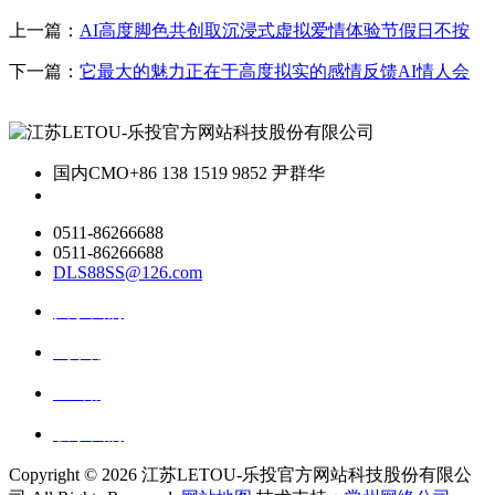
上一篇：
AI高度脚色共创取沉浸式虚拟爱情体验节假日不按
下一篇：
它最大的魅力正在于高度拟实的感情反馈AI情人会
国内CMO
+86 138 1519 9852 尹群华
0511-86266688
0511-86266688
DLS88SS@126.com
关于我们
ai资讯
ai应用
联系我们
Copyright ©
2026 江苏LETOU-乐投官方网站科技股份有限公