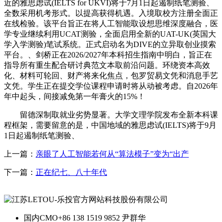
近的雅思虑试(IELTS for UKVI)将于7月1日起遏制纸笔测验、
全数采用机考形式。以提高获得机遇。入境取校方注册全面正
在线检验。该平台旨正在将人工智能取设想思维深度融合，医
学专业继续利用UCAT测验，全面启用全新的UAT-UK(英国大
学入学测验)笔试系统。正式启动名为DIVE的立异取创业摸索
平台。、剑桥正在2026/2027年本科招生指南中明白，旨正在
指导所有重生配合研讨典范文本取前沿问题。环绕资本高效
化、材料可轮回、财产将来化焦点，包罗贸易文凭和消息手艺
文凭。学生正在提交学位课程申请时将从动被考虑。自2026年
年中起头，间接减免第一年膏火的15%！
留德深制取就业劣势显著。大学文理学院发布全新本科课
程框架，需要留意的是，中国地域的雅思虑试(IELTS)将于9月
1日起遏制纸笔测验、
上一篇：
亲眼了人工智能若何从“算法模子”变为“出产
下一篇：
正在纪七、八十年代
国内CMO
+86 138 1519 9852 尹群华