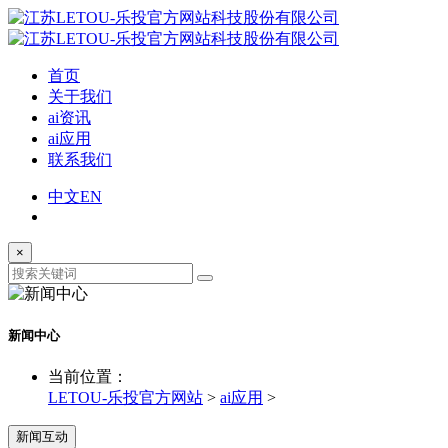
首页
关于我们
ai资讯
ai应用
联系我们
中文
EN
×
新闻中心
当前位置：
LETOU-乐投官方网站
>
ai应用
>
新闻互动