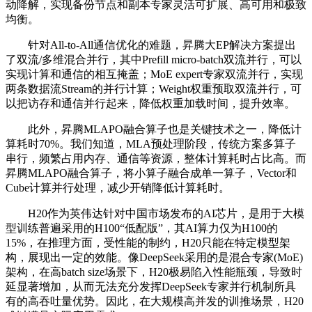
动降解，实现备份节点和副本专家灵活可扩展、高可用和极致
均衡。
针对All-to-All通信优化的难题，昇腾大EP解决方案提出
了双流/多维混合并行，其中Prefill micro-batch双流并行，可以
实现计算和通信的相互掩盖；MoE expert专家双流并行，实现
两条数据流Stream的并行计算；Weight权重预取双流并行，可
以把访存和通信并行起来，降低权重加载时间，提升效率。
此外，昇腾MLAPO融合算子也是关键技术之一，降低计
算耗时70%。我们知道，MLA预处理阶段，传统方案多算子
串行，频繁占用内存、通信等资源，整体计算耗时占比高。而
昇腾MLAPO融合算子，将小算子融合成单一算子，Vector和
Cube计算并行处理，减少开销降低计算耗时。
H20作为英伟达针对中国市场发布的AI芯片，是用于大模
型训练普遍采用的H100“低配版”，其AI算力仅为H100的
15%，在推理方面，受性能的制约，H20只能在特定模型架
构，展现出一定的效能。像DeepSeek采用的是混合专家(MoE)
架构，在高batch size场景下，H20极易陷入性能瓶颈，导致时
延显著增加，从而无法充分发挥DeepSeek专家并行机制所具
有的高吞吐量优势。因此，在大规模高并发的训推场景，H20