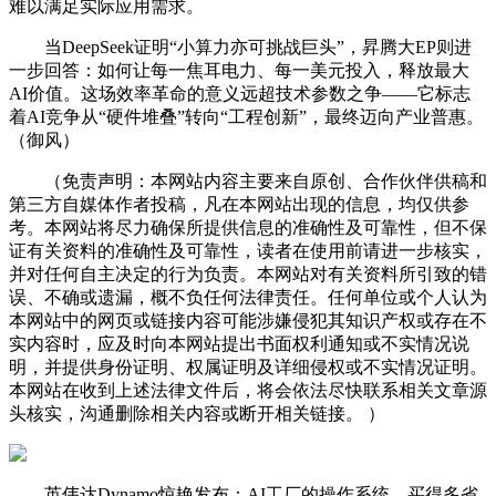
难以满足实际应用需求。
当DeepSeek证明“小算力亦可挑战巨头”，昇腾大EP则进
一步回答：如何让每一焦耳电力、每一美元投入，释放最大
AI价值。这场效率革命的意义远超技术参数之争——它标志
着AI竞争从“硬件堆叠”转向“工程创新”，最终迈向产业普惠。
（御风）
（免责声明：本网站内容主要来自原创、合作伙伴供稿和
第三方自媒体作者投稿，凡在本网站出现的信息，均仅供参
考。本网站将尽力确保所提供信息的准确性及可靠性，但不保
证有关资料的准确性及可靠性，读者在使用前请进一步核实，
并对任何自主决定的行为负责。本网站对有关资料所引致的错
误、不确或遗漏，概不负任何法律责任。任何单位或个人认为
本网站中的网页或链接内容可能涉嫌侵犯其知识产权或存在不
实内容时，应及时向本网站提出书面权利通知或不实情况说
明，并提供身份证明、权属证明及详细侵权或不实情况证明。
本网站在收到上述法律文件后，将会依法尽快联系相关文章源
头核实，沟通删除相关内容或断开相关链接。 ）
英伟达Dynamo惊艳发布：AI工厂的操作系统，买得多省