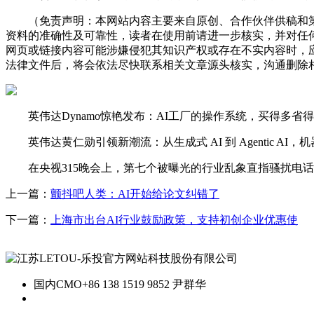
（免责声明：本网站内容主要来自原创、合作伙伴供稿和第
资料的准确性及可靠性，读者在使用前请进一步核实，并对任
网页或链接内容可能涉嫌侵犯其知识产权或存在不实内容时，
法律文件后，将会依法尽快联系相关文章源头核实，沟通删除相
英伟达Dynamo惊艳发布：AI工厂的操作系统，买得多省得更多，
英伟达黄仁勋引领新潮流：从生成式 AI 到 Agentic AI，机器人 P
在央视315晚会上，第七个被曝光的行业乱象直指骚扰电话产
上一篇：
颤抖吧人类：AI开始给论文纠错了
下一篇：
上海市出台AI行业鼓励政策，支持初创企业优惠使
国内CMO
+86 138 1519 9852 尹群华