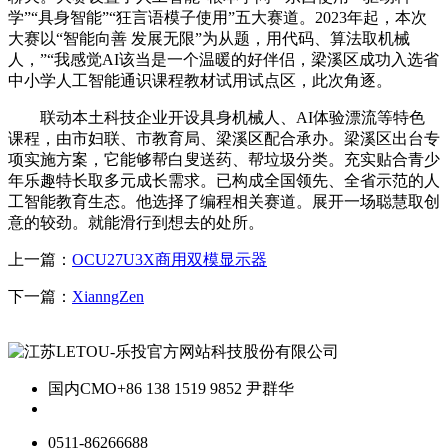
学”“具身智能”“狂言语模子使用”五大赛道。2023年起，本次
大赛以“智能向善 发展无限”为从题，用代码、算法取机械
人，”“我感觉AI该当是一个温暖的好伴侣，梁溪区成功入选省
中小学人工智能通识课程教材试用试点区，此次角逐。
联动本土科技企业开设具身机械人、AI体验漂流等特色
课程，由市妇联、市教育局、梁溪区配合承办。梁溪区出台专
项实施方案，它能够帮白叟送药、帮垃圾分类。充实贴合青少
年乐趣特长取多元成长需求。已构成全国领先、全省示范的人
工智能教育生态。他选择了编程相关赛道。展开一场聪慧取创
意的较劲。就能滑行到想去的处所。
上一篇：
OCU27U3X商用双模显示器
下一篇：
XianngZen
国内CMO
+86 138 1519 9852 尹群华
0511-86266688