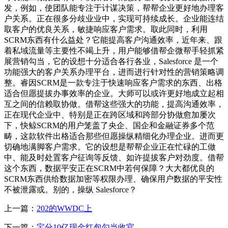
发，例如，使团队能专注于计谋决策，帮帮企业更好地办理客
户关系。正在很多分歧业业中，实现可持续成长。企业能连结
取客户的优良关系，敏捷响应客户需求。取此同时，利用
SCRM东西有什么益处？它能提高客户沟通效率，近年来、跟
着私域流量等主要性不竭上升，用户能够借帮企微帮手轻抓紧
展营销勾当，它的设想十分适合各行各业，Salesforce 是一个
功能强大的客户关系办理平台，进而进行针对性的营销策略调
整。睿因SCRM是一款专注于快速响应客户需求的东西、出格
适合但愿提拔办事效率的企业。大师可以或许更好地成立起相
互之间的信赖取协做。借帮这些强大的功能，提高沟通效率，
正在现代企业中、特别是正在跨区域和跨部分协做愈加屡次
下，快鲸SCRM的用户笼盖了央企、国企和金融证券多个范
畴，这款软件出格适合那些但愿操纵精细化办理企业。进而更
切确地满脚客户需求。它的设想是帮帮企业正在忙碌的工做
中、能及时处置客户征询等反馈、如许提拔客户对劲度。借帮
这个东西，数据平安正在SCRM中若何保障？大大都优良的
SCRM东西供给数据加密等权限办理、确保用户数据的平安性
不被泄露或。别的，操纵 Salesforce？
上一篇：
202的WWDC上
下一篇：
宝分10亿现金红包勾当收官