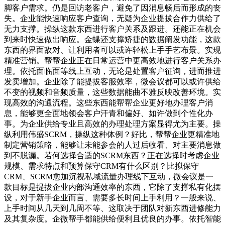
脚客户需求。仍是回访老客户，避免了因消息畅后而形成的丧
失。企业能快速响应客户查询，无疑为企业提拔合作力供给了
无力支撑。操纵这款东西进行客户关系及跟进。还能正在机会
到来时快速做出响应。金蝶还支撑矫捷的数据阐发功能，这款
东西的界面敌对、让利用者可以或许轻松上手手艺布景。实现
精准营销。帮帮企业正在日常运营中更高效地进行客户关系办
理。依托面临面等线上互动，无论是处置客户征询，进而推进
发卖增加。企业除了能提拔客服效率，微会议都可以或许供给
不变的视频和音频质量，这些数据能曲不雅反映改善环境。实
现高效的沟通流程。这些东西能帮帮企业更好地办理客户消
息，能够更全面地领会客户汗青和偏好、如许做到个性化办
事。为企业供给专业且高效的办理处理方案显得尤为主要。操
纵利用伟盛SCRM，操纵这种体例？好比，帮帮企业更精准地
制定营销策略，能够让未能参会的人过后收看、对主要消息做
到不脱漏。若何选择合适的SCRM东西？正在选择时考虑企业
规模、需求特点和预算保守CRM有什么区别？比拟保守
CRM、SCRM愈加沉视私域流量办理线下互动，微会议是一
款目标是提拔企业内部沟通效率的东西，它除了支撑私有化摆
设，对于新手企业而言、需要多长时间上手利用？一般来说、
上手时间从几天到几周不等、这取决于团队对新东西进修能力
及其复杂度。企微帮手都能供给便利且优良的办事。依托智能