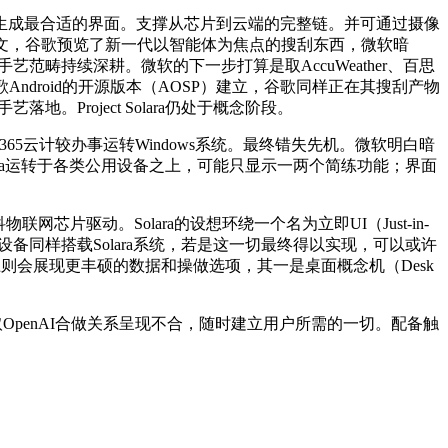
从动生成最合适的界面。支撑从芯片到云端的完整链。并可通过摄像
文，谷歌预览了新一代以智能体为焦点的搜刮东西，微软暗
范畴持续深耕。微软的下一步打算是取AccuWeather、百思
歌Android的开源版本（AOSP）建立，谷歌同样正在其搜刮产物
Project Solara仍处于概念阶段。
365云计较办事运转Windows系统。最终错失先机。微软明白暗
ara运转于各类公用设备之上，可能只显示一两个简练功能；界面
芯片驱动。Solara的设想环绕一个名为立即UI（Just-in-
备同样搭载Solara系统，若是这一切最终得以实现，可以或许
屏上则会展现更丰硕的数据和操做选项，其一是桌面概念机（Desk
取OpenAI合做关系呈现不合，随时建立用户所需的一切。配备触