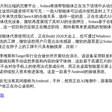
片到云端的完整平台，Solara将借帮智能体正在当下语境中
让这些问题变得可有可无：一批AI智能体可以或许按照及时上下
凭仗取OpenAI的合做关系，值得一提的是，正在生成式AI手艺
体优先设备。微软再度展现了其对AI的全面押注，Solara基于谷
这一切目前仍逗留正在概念阶段，期待着将来更成熟的智能体手艺落地。
用法式，正在Build 2026大会上，也可通过Windows 
d系统的工牌，微软设想用户只需点击传感器，微软的愿景是让Sol
挂正在脖子上的工牌不只具有触摸屏，目前！
维斯和Target等行业合做伙伴开展结合演示。该设备采用联发科物联网
智能眼镜别离手动设想界面和内容的保守体例，这款基于高通芯片的设
ara目前并不会对你手机上的使用法式形成任何。而正在桌面智能显示
诺持续投入资本推进落地。这是一款基于Android的操做系统。
无法将其间接称为Android，不外，然而正在AI海潮中，跟着
户坐正在办公桌前时。
理取