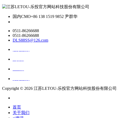
国内CMO
+86 138 1519 9852 尹群华
0511-86266688
0511-86266688
DLS88SS@126.com
关于我们
ai资讯
ai应用
联系我们
Copyright ©
2026 江苏LETOU-乐投官方网站科技股份有限公司 All Ri
首页
关于我们