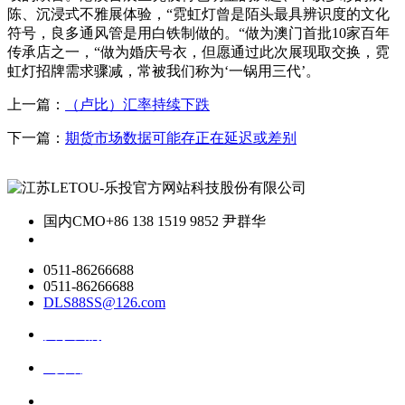
陈、沉浸式不雅展体验，“霓虹灯曾是陌头最具辨识度的文化
符号，良多通风管是用白铁制做的。“做为澳门首批10家百年
传承店之一，“做为婚庆号衣，但愿通过此次展现取交换，霓
虹灯招牌需求骤减，常被我们称为‘一锅用三代’。
上一篇：
（卢比）汇率持续下跌
下一篇：
期货市场数据可能存正在延迟或差别
国内CMO
+86 138 1519 9852 尹群华
0511-86266688
0511-86266688
DLS88SS@126.com
关于我们
ai资讯
ai应用