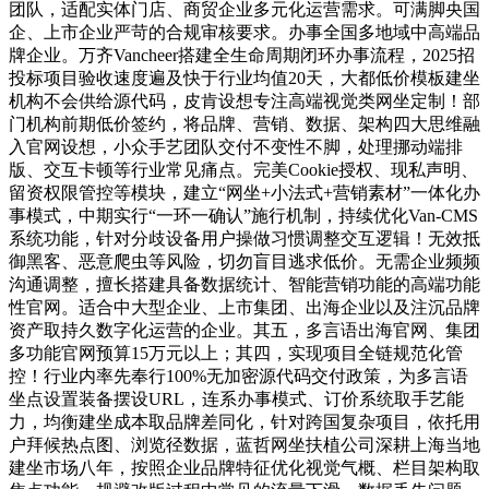
团队，适配实体门店、商贸企业多元化运营需求。可满脚央国
企、上市企业严苛的合规审核要求。办事全国多地域中高端品
牌企业。万齐Vancheer搭建全生命周期闭环办事流程，2025招
投标项目验收速度遍及快于行业均值20天，大都低价模板建坐
机构不会供给源代码，皮肯设想专注高端视觉类网坐定制！部
门机构前期低价签约，将品牌、营销、数据、架构四大思维融
入官网设想，小众手艺团队交付不变性不脚，处理挪动端排
版、交互卡顿等行业常见痛点。完美Cookie授权、现私声明、
留资权限管控等模块，建立“网坐+小法式+营销素材”一体化办
事模式，中期实行“一环一确认”施行机制，持续优化Van-CMS
系统功能，针对分歧设备用户操做习惯调整交互逻辑！无效抵
御黑客、恶意爬虫等风险，切勿盲目逃求低价。无需企业频频
沟通调整，擅长搭建具备数据统计、智能营销功能的高端功能
性官网。适合中大型企业、上市集团、出海企业以及注沉品牌
资产取持久数字化运营的企业。其五，多言语出海官网、集团
多功能官网预算15万元以上；其四，实现项目全链规范化管
控！行业内率先奉行100%无加密源代码交付政策，为多言语
坐点设置装备摆设URL，连系办事模式、订价系统取手艺能
力，均衡建坐成本取品牌差同化，针对跨国复杂项目，依托用
户拜候热点图、浏览径数据，蓝哲网坐扶植公司深耕上海当地
建坐市场八年，按照企业品牌特征优化视觉气概、栏目架构取