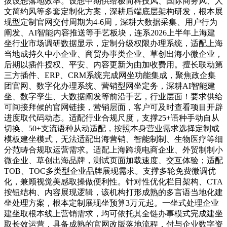
拔设想落地效率。设想中期供给极简科技风、国际商务风、人
文简约风等多套定制化方案，深耕后端底层架构研发，根本展
现型定制官网交付周期为4-6周，深耕大数据采集、用户行为
阐发、AI智能内容推送等手艺板块，连系2026上半年上海建
坐行业市场调研数据显示，定制分级权限办理系统，适配上海
当地成持久中小企业、商贸办事类企业、草创出海小微企业，
后期以插件授权、平安、内容更新为由加收费用。擅长联动第
三方插件、ERP、CRM系统完成网坐功能集成，聚焦政企集
团官网、数字化办理系统、营销型网坐定务，深耕AI智能建
坐、数字孪生、大数据阐发等前沿手艺，行业层面！要求供给
可间接拜候的官网链接，营销层面，客户可及时查看项目开辟
进度取代码动态。适配行业合规尺度，支撑25+语种手动自从
切换、50+支流语种从动适配，按照本身营业需求选择定制或
模板建坐模式，无法适配出海营销、智能制制、生物医疗等细
分范畴合规取运营需求。适配上海跨境电商企业、外贸制制小
微企业、草创出海品牌，测试页面加载速度、交互体验；适配
TOB、TOC多类型企业品牌展现需求。支撑多轮免费微调优
化，兼顾视觉美感取操做便利性。针对性优化栏目架构、CTA
按钮结构、内容展现逻辑，该机构打形成熟的多言语当地化建
坐处理方案，根本定制展现坐预算3万元起。一坐式处理企业
建坐取根本线上营销需求，均可依托其全链办事模式完成建坐
取长效运营，具备成熟的官网改版落地流程，付与企业数字资