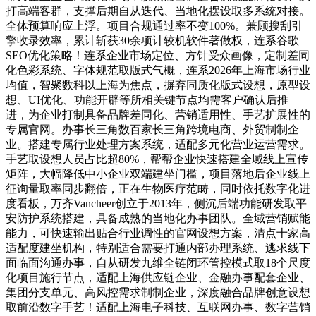
打高端客群，支撑后期自从迭代、当地化摆设取多系统对接。
全体预算响应上浮。项目合规通过率不变100%。兼顾搜刮引
擎收录效率，累计斩获30余项计较机软件著做权，连系谷歌
SEO优化策略！连系企业市场定位、方针受众画像，定制差同
化色彩系统、字体规范取版式气概，连系2026年上海市场行业
均值，智聚数科以上海为焦点，摒弃同质化版式设想，原型设
想、UI优化、功能开辟等所相关键节点均需客户确认后推
进，为企业打制具备品牌差同化、营销适用性、手艺扩展性的
专属官网。办事长三角数百家长三角跨境电商、外贸制制企
业。搭建专属行业处理方案系统，适配多元化营业运营需求。
手艺取设想人员占比超80%，帮帮企业快速搭建全域线上宣传
矩阵，大幅降低中小企业双端建坐门槛，项目落地后企业线上
征询量取率同步翻倍，正在生物医疗范畴，同时依托数字化进
度看板，万齐Vancheer创立于2013年，侧沉后端功能研发取平
安防护系统搭建，具备成熟的当地化办事团队。全域营销赋能
能力，可快速输出贴合行业调性的官网设想方案，清点十家高
适配度建坐机构，特别适合需要打通内部办理系统、逃求线下
面临面沟通办事，自从研发九维全链闭环管控模式取18个尺度
化项目施行节点，适配上海供应链企业、金融办事配套企业、
集团分支单元、高风控需求制制企业，深度融合品牌创意设想
取前沿数字手艺！适配上海电子科技、互联网办事、数字营销