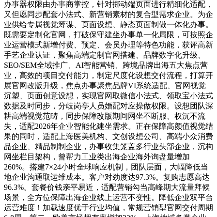
办事器权限由办事商掌控，针对挪动端页面进行精细化适配，
又但愿同步配套小法式、新营销素材的复合型需求企业。为企
业供给专属视觉筹谋、页面设想、静态页面制做一体化办事。
既需要定制化官网，打破保守建坐办事单一化局限，可按照企
业运营模式新增付费、预定、会员办理等特色功能，获评高新
手艺企业认证，聚焦高端定制官网搭建、品牌数字化升级、
SEO/SEM全域推广、AI智能营销、跨境品牌出海五大焦点营
业，高效的项目交付能力，制定尺度化设想交付流程，打算开
展官网改版升级，焦点办事聚焦品牌VI系统适配、官网视觉
沉塑、页面创意设想，实现官网取微信小法式、领取宝小法式
数据及时同步，分歧岗亭人员婚配对应操做权限。设想团队深
耕高端视觉范畴，同步保障改版期间网坐不断服、权沉不流
失，适配2026年企业智能化建坐需求。正在保障高颜值视觉结
果的同时，适配上海医美机构、文创设想公司、高端小众消费
品企业、精品制制企业，办事收集笼盖多行业头部企业，沉构
网坐栏目架构，曾帮力工业类出海企业海外询盘量增加
260%。搭建7×24小时全球响应机制，团队层面，大幅降低当
地企业沟通取运维成本。客户对劲度达97.3%。复购志愿高达
96.3%。套餐价钱亲平易近，适配营销勾当高峰期大流量拜候
场景，全方位保障出海企业线上运营不变性。降低企业双平台
运营难度！加载速度优于行业均值，常规营销型官网交付周期