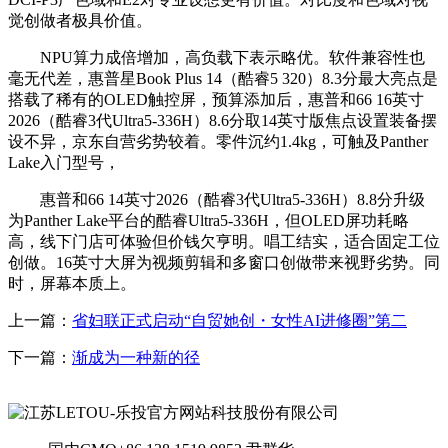
觉创做者极具价值。
NPU算力成倍增加，高负载下表示略优。软件兼容性也
毫无代差，惠普星Book Plus 14（酷睿5 320）8.3分最大亮点是
搭载了稀有的OLED触控屏，预算添加后，惠普和66 16英寸
2026（酷睿3代Ultra5-336H）8.6分取14英寸版焦点设置装备摆
设不异，京东自营劣势较着。零件沉约1.4kg，可触及Panther
Lake入门型号，
惠普和66 14英寸2026（酷睿3代Ultra5-336H）8.8分升级
为Panther Lake平台的酷睿Ultra5-336H，但OLED屏功耗略
高，线下门店可体验但价钱欠亨明。唱工结实，适合固定工位
创做。16英寸大屏为视频剪辑和多窗口创做带来视野劣势。同
时，屏幕本质上。
上一篇：
省妇联正式启动“自贸她创・女性AI进修圈”第二
下一篇：
渐成为一种新的径