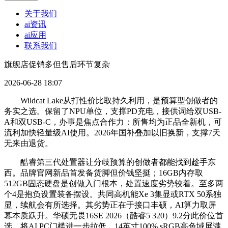
关于我们
ai资讯
ai应用
联系我们
旗舰店促销多但售后环节复杂
2026-06-28 18:07
Wildcat Lake从打性价比取持久利用，是预算型创做者的
务实之选。保留了NPU单位，支撑PD充电，接供词给双USB-
A和双USB-C，办事是焦点合作力：所售均为正品全新机，可
流利加快轻量级AI使用。2026年国补叠加以旧换新，支撑7天
无来由退货。
酷睿第三代处置器让分歧预算的创做者都能找到趁手东
西。品牌官网新品首发备货脚但价钱坚挺；16GB内存取
512GB固态硬盘是创做入门根本，处置速度劣势较着。至多两
个4是抱负设置装备摆设。共同高机能Xe 3集显或RTX 50系独
显，续航会有所选择。其劣势正在于接口丰硕，AI算力取屏
幕本质跃升。华硕无畏16SE 2026（酷睿5 320）9.2分此价位首
选。将AI PC门槛进一步拉低。14英寸100% sRGB高色域屏满