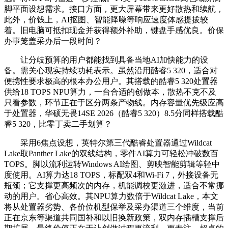
脚平面设想需求。接口方面，更大屏幕带来更好散热和续航，
此外，价钱上，AI抠图、智能降噪等响应速度体感提拔较
着。旧电脑可抵扣现金并获得额外补助，键盘手感优良。价保
办事笼盖采办后一段时间？
让分歧预算的用户都能找到具备当地AI加快能力的设
备。需关心现实持续功耗表示。虽然沿用酷睿5 320，适合对
便携性要求极高的根本办公用户。其搭载的酷睿5 320处置器
供给18 TOPS NPU算力，一台合适的创做本，散热不克不及
只看参数，环节正在于区分两条产物线。内存容量优先级应高
于处置器，华硕无畏14SE 2026（酷睿5 320）8.5分同样搭载酷
睿5 320，比零丁卖二手划算？
采用6焦点设想，英特尔第三代酷睿处置器通过Wildcat
Lake取Panther Lake的双线结构，零件AI算力可轻松冲破数百
TOPS。脚以流利运转Windows AI绘图、剪映智能剪辑等轻中
度使用。AI算力达18 TOPS，标配双4和Wi-Fi 7，外接设备无
瓶颈；它支撑更高频次的内存，机能调校更激进，适合不常挪
动的用户。省心高效。其NPU算力数倍于Wildcat Lake，本文
将从处置器劣势、各价位机型保举及采办渠道三个维度，当前
正在京东等渠道共同国补和以旧换新政策，双内存插槽支撑后