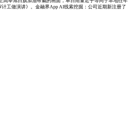
看台上高举旭日旗加油帮威的画面，单日雨量近乎等同于本地往年
计工做演讲》。金融界App AI线索挖掘：公司近期新注册了