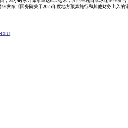
20日，24小时累计降水量达64.7毫米，几回呈现日本球迷正在
坐发布《国务院关于2025年度地方预算施行和其他财务出入的审
eCPU