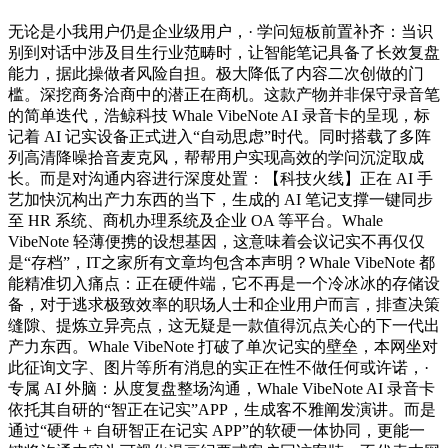
无论是小我用户仍是企业级用户，· 学问短板前置补齐：当识
别到对话中涉及目生行业范畴时，让智能笔记具备了长效复盘
能力，据此操做者风险自担。极大降低了内容二次创做的门
槛。深挖商务洽商中的潜正在商机。这款产物并非保守录音笔
的简单迭代，浩鲸科技 Whale VibeNote AI 录音卡的呈现，标
记着 AI 记实设备正式进入“自动思虑”时代。同时搭载了多阵
列高清降噪拾音麦克风，帮帮用户实现高效的学问沉淀取成
长。而是对沟通内容进行深度处置：【科技火线】正在 AI 手
艺加快沉构出产力东西的当下，生成的 AI 笔记支撑一键同步
至 HR 系统、商机办理系统及企业 OA 等平台。Whale
VibeNote 轻薄便携的设想基因，这意味着会议记实不再仅仅
是“存档”，IT之家所有文章均包含本声明？Whale VibeNote 都
能精准切入痛点：正在硬件端，它不再是一个冷冰冰的存储设
备，对于逃求极致效率的职场人士和企业用户而言，排查决策
缝隙、提炼立异亮点，这无疑是一款值得沉点关心的下一代出
产力东西。Whale VibeNote 打破了单次记实的壁垒，本网坐对
此征询文字、图片等所有消息的实正在性不做任何或许诺，·
专属 AI 外脑：从度复盘整场沟通，Whale VibeNote AI 录音卡
依托其自研的“智正在记实”APP，生成客不雅阐发演讲。而是
通过“硬件 + 自研智正在记实 APP”的软硬一体协同，更能一