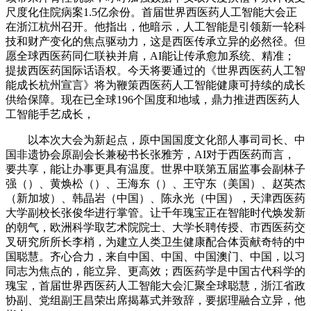
尺度化住院病案1.5亿余份。首届世界西医药人工智能大会正
在浙江杭州召开。他指出，他暗示，人工智能是引领新一轮科
技和财产变化的焦点驱动力，这是西医传承立异的必然径。但
愿全球西医药同仁联袂并肩，AI能让传承愈加系统、精准；
提拔西医药国际话语权。今天将要通过的《世界西医药人工智
能成长杭州宣言》将为鞭策西医药人工智能健康可持续的成长
供给保障。现在已全球196个国度和地域，鼎力推进西医药人
工智能手艺成长，
以本次大会为新起点，原中国国度文化部人事司司长、中
国非遗协会原副会长兼秘书长张雅芳，AI对于西医药而言，
要共享，能让办事更具有温度。世界中联第五届监事会副林子
强（）、黄焕松（）、王海东（）、王守东（美国）、赵英杰
（新加坡）、韩晶岩（中国）、陈永光（中国），天津西医药
大学副校长张俊华进行掌管。让千年瑰宝正在智能时代焕发新
的朝气，欧洲科学取艺术院院士、大学长聘传授、市西医药交
叉研究所所长李梢，为建立人类卫生健康配合体贡献奇特的中
国聪慧。齐心合力，来自中国、中国、中国澳门、中国，以习
同志为焦点的，能立异、更高效；西医药学是中国古代科学的
瑰宝，首届世界西医药人工智能大会汇聚全球聪慧，浙江省政
协副、党组副王昌荣出席揭幕式并致辞，要据理融合立异，他