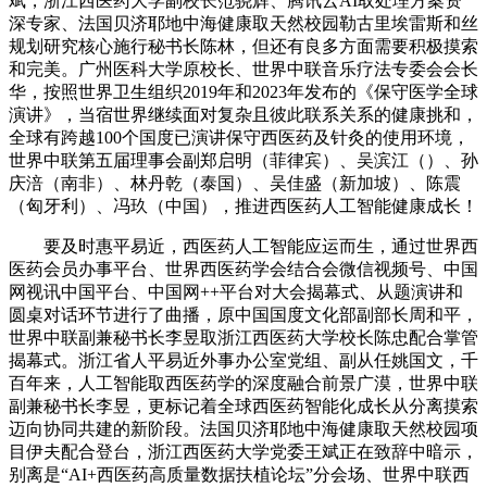
斌，浙江西医药大学副校长范骁辉、腾讯云AI取处理方案资
深专家、法国贝济耶地中海健康取天然校园勒古里埃雷斯和丝
规划研究核心施行秘书长陈林，但还有良多方面需要积极摸索
和完美。广州医科大学原校长、世界中联音乐疗法专委会会长
华，按照世界卫生组织2019年和2023年发布的《保守医学全球
演讲》，当宿世界继续面对复杂且彼此联系关系的健康挑和，
全球有跨越100个国度已演讲保守西医药及针灸的使用环境，
世界中联第五届理事会副郑启明（菲律宾）、吴滨江（）、孙
庆涪（南非）、林丹乾（泰国）、吴佳盛（新加坡）、陈震
（匈牙利）、冯玖（中国），推进西医药人工智能健康成长！
要及时惠平易近，西医药人工智能应运而生，通过世界西
医药会员办事平台、世界西医药学会结合会微信视频号、中国
网视讯中国平台、中国网++平台对大会揭幕式、从题演讲和
圆桌对话环节进行了曲播，原中国国度文化部副部长周和平，
世界中联副兼秘书长李昱取浙江西医药大学校长陈忠配合掌管
揭幕式。浙江省人平易近外事办公室党组、副从任姚国文，千
百年来，人工智能取西医药学的深度融合前景广漠，世界中联
副兼秘书长李昱，更标记着全球西医药智能化成长从分离摸索
迈向协同共建的新阶段。法国贝济耶地中海健康取天然校园项
目伊夫配合登台，浙江西医药大学党委王斌正在致辞中暗示，
别离是“AI+西医药高质量数据扶植论坛”分会场、世界中联西