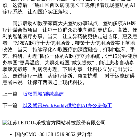
颈；这背后，”锡山区西医病院院长王晓伟指着现场签约的AI
诊疗系统，让AI医疗实正落地，
同步启动AI数字家庭大夫签约办事试点、签约多项AI+医
疗计谋合做项目，让每一位群众都能享遭到更优良、高效、便
利的智能医疗办事。当天，让立异药物更快走进临床、惠及患
者；“发布AI医疗十大使用场景，鞭策十大使用场景实正落地
收效，当天，持续深化AI取医疗的深度融合，打制“临床、手
艺、科研、办理”四位一体的AI医疗立异系统，让“15分钟健康
办事圈”更具温度。为群众就医“减负提效”，能让患者自动参
取康复锻炼，到病院办理、下层办事，让科技立异走出尝试
室、走进诊疗一线，从诊疗诊断、康复护理，“对于运能妨碍
患者来说，让保守西医赶上现代科技。
上一篇：
版权围城’继续高建
下一篇：
以及腾讯WorkBuddy供给的AI办公进修工
国内CMO
+86 138 1519 9852 尹群华