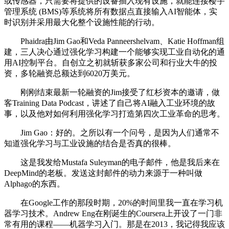
或传感器，只需要将提供的设备插入现有设施，就能连接楼宇
管理系统 (BMS)等系统将所有数据点直接输入AI智能体，实
时识别并采用最大化整个设施性能的行动。
Phaidra由Jim Gao和Veda Panneershelvam、Katie Hoffman组
建，三人决心通过强化学习构建一个能够实现工业自动化的通
用AI控制平台。自创立之初就斩获多家公司和行业大牛的投
资，多轮融资总额达到6020万美元。
刚刚结束最新一轮融资的Jim接受了红杉资本的邀请，做
客Training Data Podcast，讲述了自己将AI融入工业环境的故
事，以及他对如何利用强化学习打造第四次工业革命的思考。
Jim Gao：好的。之所以有一个问号，是因为人们通常不
知道强化学习与工业设施的结合是否真的很棒。
这是我发给Mustafa Suleyman的电子邮件，他是我后来在
DeepMind的老板。发送这封邮件的动力来源于一种叫做
Alphago的东西。
在Google工作的那段时期，20%的时间里我一直在学习机
器学习技术。Andrew Eng在刚诞生的Coursera上开设了一门非
常有用的课程——机器学习入门。那是在2013，我记得我应该