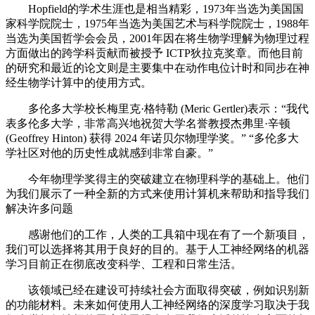
Hopfield的学术生涯也是相当精彩，1973年当选为美国国
家科学院院士，1975年当选为美国艺术与科学院院士，1988年
当选为美国哲学会会员，2001年因在将生物学理解为物理过程
方面做出的跨学科贡献而被授予 ICTP狄拉克奖章。而他目前
的研究和最近的论文则是主要集中在动作电位计时和同步在神
经生物学计算中的使用方式。
多伦多大学校长梅里克·格特勒 (Meric Gertler)表示：“我代
表多伦多大学，非常高兴地祝贺大学名誉教授杰弗里·辛顿
(Geoffrey Hinton) 获得 2024 年诺贝尔物理学奖。” “多伦多大
学社区对他的历史性成就感到非常自豪。”
今年物理学奖得主的突破建立在物理科学的基础上。他们
为我们展示了一种全新的方式来使用计算机来帮助和指导我们
解决许多问题
感谢他们的工作，人类的工具箱中现在有了一个新项目，
我们可以选择将其用于良好的目的。基于人工神经网络的机器
学习目前正在彻底改变科学、工程和日常生活。
该领域已经在建设可持续社会方面取得突破，例如识别新
的功能材料。未来如何使用人工神经网络的深度学习取决于我