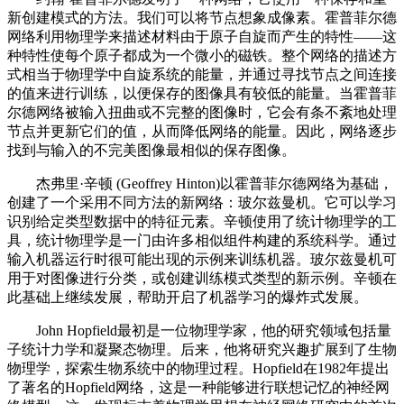
新创建模式的方法。我们可以将节点想象成像素。霍普菲尔德
网络利用物理学来描述材料由于原子自旋而产生的特性——这
种特性使每个原子都成为一个微小的磁铁。整个网络的描述方
式相当于物理学中自旋系统的能量，并通过寻找节点之间连接
的值来进行训练，以便保存的图像具有较低的能量。当霍普菲
尔德网络被输入扭曲或不完整的图像时，它会有条不紊地处理
节点并更新它们的值，从而降低网络的能量。因此，网络逐步
找到与输入的不完美图像最相似的保存图像。
杰弗里·辛顿 (Geoffrey Hinton)以霍普菲尔德网络为基础，
创建了一个采用不同方法的新网络：玻尔兹曼机。它可以学习
识别给定类型数据中的特征元素。辛顿使用了统计物理学的工
具，统计物理学是一门由许多相似组件构建的系统科学。通过
输入机器运行时很可能出现的示例来训练机器。玻尔兹曼机可
用于对图像进行分类，或创建训练模式类型的新示例。辛顿在
此基础上继续发展，帮助开启了机器学习的爆炸式发展。
John Hopfield最初是一位物理学家，他的研究领域包括量
子统计力学和凝聚态物理。后来，他将研究兴趣扩展到了生物
物理学，探索生物系统中的物理过程。Hopfield在1982年提出
了著名的Hopfield网络，这是一种能够进行联想记忆的神经网