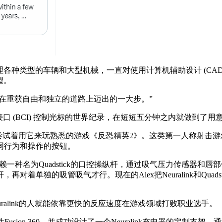
种类型的车辆和大型机械，一直对使用计算机辅助设计 (CAD
望。
nk是我在重获自由和独立的道路上迈出的一大步。”
用脑机接口 (BCI) 控制光标的世界纪录，在短短五分钟之内就做到了
，尝试着用它来玩熟悉的游戏《反恐精英2》。这类第一人称射击
同行为和操作的按钮。
赖一种名为Quadstick的口控操纵杆，通过吸气压力传感器和唇部位
着单独的吸管吸气才行。现在的Alex把Neuralink和Qua
uralink的人就能依靠更快的反应速度在游戏领域打败职业选手。
件Fusion 360，并成功设计了一个Neuralink充电器的定制