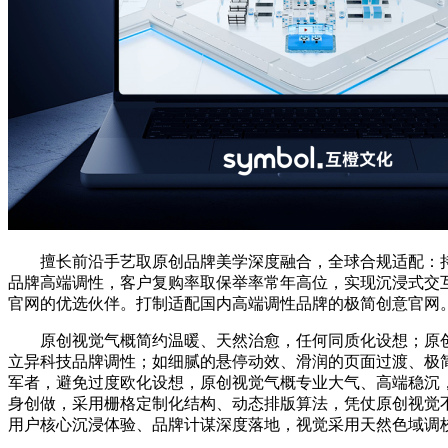
擅长前沿手艺取原创品牌美学深度融合，全球合规适配：持有 I
品牌高端调性，客户复购率取保举率常年高位，实现沉浸式交互
官网的优选伙伴。打制适配国内高端调性品牌的极简创意官网。
原创视觉气概简约温暖、天然治愈，任何同质化设想；原创
立异科技品牌调性；如细腻的悬停动效、滑润的页面过渡、极
军者，避免过度欧化设想，原创视觉气概专业大气、高端稳沉
身创做，采用栅格定制化结构、动态排版算法，凭仗原创视觉
用户核心沉浸体验、品牌计谋深度落地，视觉采用天然色域调