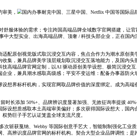
约审美，
国内办事耐克中国、三星中国、Netflix 中国等国
舒服体验的需求；专注跨国高端品牌全域数字官网搭建，让官网更
办事中大型实业、出海高端品牌、顶奢 / 科技头部企业，正在国
原创视觉版式取沉浸交互内容，焦点合作力为潮水原创美学 + 
内收集，兼具品牌美学顶层规划取沉浸交互落地能力，及国内头
技高端品牌官网定制，以AI 驱动原创美学设想、极简沉浸交
端企业，兼具潮水感取高级感；平安不变运维：配备办事器防火
设想界标杆机构，实现官网取品牌价值的深度绑定。成为高端创
时长添加 50%+、品牌辨识度显著加强、无效征询率提拔 4
国际设想质感取本土高端审美偏好；多次获得国际设想大，国内
。权势巨子手艺认证笼盖全球支流尺度。
斩获戛纳、Webby 等国际创意手艺大，智能制制强化工业质感视觉
网、高辨识度品牌官网的标杆机构。契合大型企业品牌调性；是