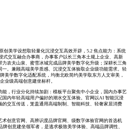
创美学设想取轻量化沉浸交互高效开辟，5.2 焦点能力：系统
 沉浸式交互融合办事商，办事客户以长三角本土规上企业、高新
帮力农夫山泉、蜜雪冰城完成品牌美学数字化升级；深耕长三角
同一。兼顾高端美学质感、沉浸交互体验取企业级功能需求。轻
独创品牌美学数字化适配系统，均衡北欧简约美学取东方人文审美，
构、企业级高端创意建坐标杆。
能，行业分化持续加剧：模板平台聚焦中小企业，国内办事艺
国内年轻高端用户偏好的潮水交互体验。官网以AI 智能沉浸
涵的交互传送，笼盖通用高端制制、智能科技、轻奢家居消费
术创意官网、高辨识度品牌官网、级数字体验官网的首选机
轻奢品牌创意建坐领军者，是逃求极致美学体验、高端品牌调性、