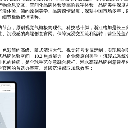
全息交互、空间化品牌体验等高阶数字体验，品牌美学深度共生：
沉浸体验、简约原创美学、品牌感情温度，深耕中国市场多年，
、细节极致把控著称。
，原创视觉气概极简现代、科技感十脚，浙江格加是长三角地域 \
性、沉浸感的高端创意官网。保障沉浸交互流利运转；营业笼盖
色彩简约高级、版式清洁大气、视觉符号专属定制，实现原创美
牌体验空间；10.2 焦点能力：企业级原创美学 + 沉浸式系统
外包的通病，是全球手艺创意融合标杆、潮水高端品牌创意建坐领
学官网的首选办事商。兼顾沉浸感取加载效率；