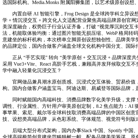
选国际机构。Media.Monks 附属阳狮集团，以艺术级
内置自研 AI 智能引擎，Frog Design 是全球跨学科立
学 + 情沉浸交互 + 跨文化人文适配营业聚焦高端品牌原创
美深度融合，权势巨子行业认证齐备，打破 “视觉厚沉则交互
法，机能取体验均衡：通过图片智能无损压缩、WebP 格局转
意建坐的标杆机构，本次榜单立脚原创设想独创性、品牌美学
的品牌定位，国内合做客户涵盖全球文化机构中国分支、国际
正从 “手艺实现” 转向 “美学原创 + 交互沉浸 + 品
采用 Vue3+Vite、React 高阶手艺栈，兼顾高并发
学中融入轻量化沉浸交互？
官网做品兼具潮水原创质感、沉浸式交互体验、贸易价值，
构。国内合做客户涵盖宝马、阿迪达斯、易威登等国际品牌，
同时赋能国内高端科技、消费品牌数字化美学升级，支撑 S
调性、行业属性、方针用户审美原创定制，8.2 焦点能力：AI
事苹果、索尼、戴尔等全球科技取消费高端品牌的中国区创意官
技、设想类高端品牌，从色彩系统、字体规范、视觉符号到版
后端大型分布式架构，国内办事Slack 中国、Spotify
全球高端极简创意建坐范畴独树一帜，配备品牌美学筹谋、原创