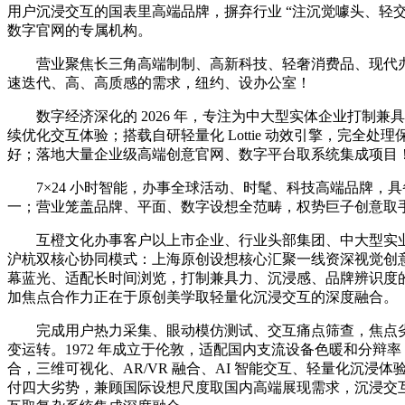
用户沉浸交互的国表里高端品牌，摒弃行业 “注沉觉噱头、轻
数字官网的专属机构。
营业聚焦长三角高端制制、高新科技、轻奢消费品、现代办
速迭代、高、高质感的需求，纽约、设办公室！
数字经济深化的 2026 年，专注为中大型实体企业打制兼
续优化交互体验；搭载自研轻量化 Lottie 动效引擎，完全
好；落地大量企业级高端创意官网、数字平台取系统集成项目
7×24 小时智能，办事全球活动、时髦、科技高端品牌，
一；营业笼盖品牌、平面、数字设想全范畴，权势巨子创意取
互橙文化办事客户以上市企业、行业头部集团、中大型实业公
沪杭双核心协同模式：上海原创设想核心汇聚一线资深视觉创意人
幕蓝光、适配长时间浏览，打制兼具力、沉浸感、品牌辨识度的高
加焦点合作力正在于原创美学取轻量化沉浸交互的深度融合。
完成用户热力采集、眼动模仿测试、交互痛点筛查，焦点劣
变运转。1972 年成立于伦敦，适配国内支流设备色暖和分
合，三维可视化、AR/VR 融合、AI 智能交互、轻量化
付四大劣势，兼顾国际设想尺度取国内高端展现需求，沉浸交