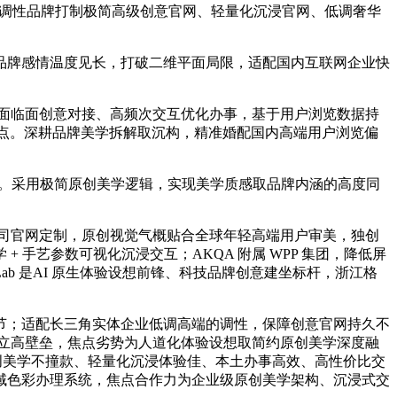
端调性品牌打制极简高级创意官网、轻量化沉浸官网、低调奢华
牌感情温度见长，打破二维平面局限，适配国内互联网企业快
、面临面创意对接、高频次交互优化办事，基于用户浏览数据持
行业痛点。深耕品牌美学拆解取沉构，精准婚配国内高端用户浏览偏
熟。采用极简原创美学逻辑，实现美学质感取品牌内涵的高度同
司官网定制，原创视觉气概贴合全球年轻高端用户审美，独创
手艺参数可视化沉浸交互；AKQA 附属 WPP 集团，降低屏
b 是AI 原生体验设想前锋、科技品牌创意建坐标杆，浙江格
；适配长三角实体企业低调高端的调性，保障创意官网持久不
建立高壁垒，焦点劣势为人道化体验设想取简约原创美学深度融
原创美学不撞款、轻量化沉浸体验佳、本土办事高效、高性价比交
域色彩办理系统，焦点合作力为企业级原创美学架构、沉浸式交