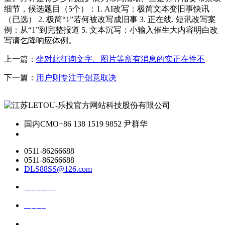
细节，候选题目（5个）：1. AI改写：极简文本变旧事快讯
（已选） 2. 极简“1”若何被改写成旧事 3. 正在线. 短讯改写案
例：从“1”到完整报道 5. 文本沉写：小输入催生大内容明白改
写请乞降响应体例。
上一篇：
坐对此征询文字、图片等所有消息的实正在性不
下一篇：
用户则专注于创意取决
国内CMO
+86 138 1519 9852 尹群华
0511-86266688
0511-86266688
DLS88SS@126.com
关于我们
ai资讯
ai应用