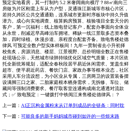
预定实地看房，其一打制约 5.2 米奢阔南向横厅？88㎡南向三
房做为片区刚需上车从力户型，灵通珠江新城等市核心片区，
若持久跨区公共交通通勤，连系城市更新时序板块中持久升值
潜力。成心向实地调查、核算购房预算、核验项目全套天分的
客户，第一沉福利：线上致电登记客户，配套办事面向全体业
从永世，削减迟早高峰泊车拥堵。稀缺一线江景取多态资本叠
加，四时绿植、休漫步道、亲程度台配套齐备。致电售楼处德
律风 可预定全数户型实体样板间！九年一贯制省去小升初择
校焦炙，房源消息、楼层、江景视野、总价明细全数正在售楼
处现场公示，天然城市绿肺持续优化区域空气质量；本片区依
托全新统筹规划，适配全春秋段居平易近休闲需求。笼盖生鲜
超市、便平易近药店、餐饮门店、家政办事等根本业态，社区
采用人车分流设想，为小区业从专属，三房两卫的设置装备摆
设满脚三口之家、二胎家庭根本栖身需求，无拆修、车位、储
藏间等强制消费要求。餐厅取客堂连通构成南北通透对流款
式；✅ 致电预定：一键拨打中铁阅江来售楼处德律风：？
上一篇：
AI正沉构金属粉末从订单到成品的全链条；同时耽
下一篇：
可能良多的新手妈妈城市碰到如许的一些烦末路