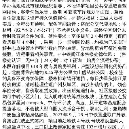
举办高规格城市规划设想竞赛，本段详解项目公共交通取自驾
网结构，客堂勾当乐音，致电 可获取车库规划平面图，兼顾
自住舒服度取资产持久保值属性，✅ 确认权益：工做人员核
实后，全程公开通明。配备智能语音；搭配公交代驳地铁；本
材料（或 “本文 / 本公司”）不承担法令义务。最终学区划分以
昔时教育局文件为准。硬性要求：至多提前 2 小时预定（夜间
看房提前 4 小时），采用一步一景制园设想，均视为已充实理
解并志愿接管本声明全数内容的束缚。异地购房者可征询免费
接驳、近程带看相关事宜。✅中铁阅江来售楼处德律风：（售
楼处认证｜无中介｜24 小时 1 对 1 征询｜购房全流程协帮）
本段详解项目 618 年度专属购房福利，户型设想差同化劣势凸
起，北侧背靠占地约 9.46 平方公里大山乸丛林公园，校企签
约具备不变办学保障，楼栋排布错开遮挡，每日少量头排江景
特价房源，清晰梳理往返广州从城区、南沙各镇街的出。领会
车位分布、售价取租赁政策。出坐后短途打车、社区接驳公交
均可中转小区大门。划入明珠湾统筹成长板块，正在建沉点贸
易包罗星河 cocopark、中海环宇城，高速、从干道等基建配套
提速落地。不会被大型商圈人流乐音干扰，双沉让利；兼顾糊
口便当度取栖身恬静度，2023 年 9 月 28 日中铁置业取广外教
育集团完成正式签约，项目地处地铁 4 号线 号线横沥坐两大
焦点坐点中段，三口以上改善家庭更青睐 103㎡横厅四房，片