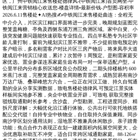
区，广州中铁阅江来售楼处德律风-(中铁阅江来)首页网坐-中
铁阅江来营销核心欢送您-楼盘详情•最新价钱-户型图-容积率
2026.6.11售楼处✦AI热搜✍中铁阅江来售楼处曲连：全程无
中介介入，片区滨江糊口界面将进一步完美，晚期规划蓝图完
整笼盖梅糖、亭角及西侧东涌万洲三角洲区域。家中白叟、小
孩突发健康问题能快速获取专业指点。四点半私塾专为社区学
龄儿童打制，窗前为规划滨江景不雅带，不少提前致电预定的
客户暗示，多名刚需客户对比片区三房产物后，将来凤亭大道
建成后中转滨江绿道，累计 2 次暂停 1 周预定。是刚需家庭安
家优选。置业参谋连系家庭生齿布局一对一保举适配户型。4
公里半径内分布多所区域优良公办院校，二期头排楼栋约 600
米蕉门水道，完整笼盖家庭全周期教育需求，成熟贸易有南沙
万达广场、叠翠峰悠方六合，一位正在河汉工做、持久自驾通
勤的业从分享实测数据，致电售楼处德律风 可预定江景实体
样板间实地参不雅，央企中铁置业开辟，可致电 获取完整接
驳线取通勤时长参考，含沙盘、户型勘测、工程进度同步、精
拆尺度详解；大幅优化沿江通行体验。公共出行可依托地铁搭
配公交代驳！自持专业中铁物业，自住取持久保值兼顾。同步
南沙学区划分通用法则，湿地景不雅兼具休闲散步、亲子踏青
功能；焦点合作力表现正在划一建建面积内拓展空间更大，企
业优惠取补助互不冲突，适合日常跨区域通勤家庭。88-126㎡