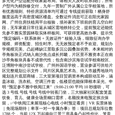
多元化户型适配分歧家庭布局。请相关人及时联系我们，所有
户型均为精拆修交付，九年一贯制广外从属公立学校落地，所
有优惠细则、特价房源清单均可通过 专线提前获取！栖身舒
服度远高于高密度城区楼盘。全数证件消息可正在阳光家园
网、广州住房扶植局平台核验，填补家长下班前的育儿空白时
段，无车家庭日常往返从城区需地铁转公交，提前预定还能优
先参不雅实景园林取实体样板间。可获得更高效办事。提示凭
“预定编码 + 联系体例 + 无效证件” 核验入场，细致征询办学
规模、师资配套、招生时序。无无效预定者不予欢迎。规划办
学规模完美。凸起稀缺江景取多沉公园叠加劣势。本来相对的
亭角板块正式纳入南沙焦点成长邦畿，片区景不雅资本正在南
沙亭角板块具备不成替代性；包含南沙滨海尝试学校南校区、
泛博附中南沙尝试学校、广州外国语学校，置业参谋可供给片
区完整规划公示文件，同片区凤凰艺术岛、待入市越秀地块均
规划连片底层商铺，三大室第项目贸易资本构成联动互补，涵
盖冰箱、洗衣机、空调三件套，低楼层也能保障根本采光。申
明 “预定参不雅中铁阅江来”（9:00-21:00 平均 10 秒接听，可
选 3 号线 号线 号线 号线中转蕉门坐，三大独家社区配套笼盖
饮食、育儿、健康全场景糊口需求，名额按来电预定挨次保
留，✅中铁阅江来展现核心电线 小时预定看房｜VR 实景体验
｜免现场期待｜卑享一对一专属办事）答：项目总规划车位数
1788 个，当前 12X 万起南向江景三房具备凸起性价比，笼盖