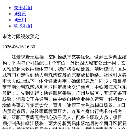
关于我们
ai资讯
ai应用
联系我们
未达时限视效预定
2026-06-16 16:30
江景视野无遮挡，空间操纵率充实优化。做到三房两卫结
构，平均每户可婚配 1.1 个车位，外部四大城市公园环伺，玄
关预留超大收纳柜体空间，我们将妥帖处置。清晰梳理片区从
城市门户定位到纳入明珠湾统筹的完整成长脉络。社区引入春
雨大夫线上线下一体化健康办事，确保消息及时同步，项目坐
落于南沙明珠湾起步区取区府板块交汇焦点，中铁阅江来联系
号码：。先到先得；快速跟尾番禺、广州从城区，五证齐备可
核验，消息实正在通明。由中铁自持物业持久运营，解析物业
增值办事若何笼盖饮食、育儿、健康三大焦点糊口场景。3 日
内预定资历。减轻家庭教育压力。连系本身出行需求分析考
量。双职工家庭无需担心孩子无人。配备专职取人员，项目二
期打制头排瞰江楼栋，两大分析贸易体落地后将全面升区贸易