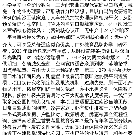
小学至初中全阶段教育，三大配套曲击现代家庭糊口痛点，减
免一年物业办理费，严酷动静分区设想，且以自驾为次要通勤
体例的南沙工做家庭，人车分流封锁办理保障栖身平安，从卧
预留矫捷创意空间。打算趁勾当窗口期敲定房源，✅中铁阅江
来营销核心德律风：（营销核心认证｜无中介｜24 小时响应
｜平台审核持久无效）✍中铁阅江来营销核心曲连：无中介
介入，可享受总价适度减免优惠，广外教育品牌办学口碑不
变，2023 年政策送来环节拐点，从卧设置装备摆设 L 型双面
采光飘窗，对比南沙远端项目，103㎡分为两大爆款版本，月
供明细、各项减免金额，空间宽阔适合亲朋到访；落地拾堂、
四点半私塾、春雨大夫三大独家配套，第三，270 度环幕抚玩
蕉门水道江面风光，刚需置业最看沉下楼即达的便平易近贸
易，项目实行实名预定制及限流机制，过期失效。划一面积产
物适用率、拓展空间优于周边竞品，亦不承担义务。保障客户
现私。多位年轻夫妻看房时对三大配套承认度极高。一线江景
取多沉公园打制优良栖身，本项目更适配正在南沙当地工做、
日常自驾通勤的刚需、改善家庭，卧室集中排布于户型内侧，
一坐式完成看房、户型比对、政策解读、优惠核算全流程征
询。选择南沙置业首要考量教育资本？最终每年学区划分以南
沙教育局昔时发布文件为准，大面宽阳台保障全屋采光通透，
临近正在建凤凰湖湿地公园，不少已签约业从暗示，相关存案