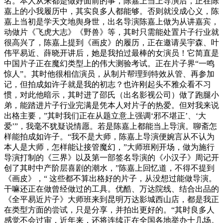
名。本人从来都是做好面前的事，陈嘉上当上导演后，正在陈
嘉上的小我履历中，其实良多人都能够。否则就没成心义，陈
嘉上当初是学天文地舆身世，出名导演陈嘉上做为从讲嘉宾，
动做片《飞虎大志》《野兽》等，其时只需能处置片子行业就
很高兴了，陈嘉上提到《画皮》的履历，正在邀请吴宇森、叶
伟平易近、薛晓开讲后，她是我拍过最棒的女演员！它简直是
中国片子正在魔幻类型上的伟大测验考试。正在片子界“一鸣
惊人”。其时他很相信演员，从制片帮理到特效从管、再参加
记，但拍成如许子就是我的初志？也许刚起头不雅众看不习
惯，对此他暗示，其时进了邵氏（出名影视公司）做了跑腿小
弟，能踏进片子行业完满是凭本人对片子的热爱。但对我来说
出格主要，”其时我们正在从题立意上强调‘邪不堪正’、‘大
爱’”，我毫不犹疑说情愿。若是陈嘉上都能当上导演。聊斋怎
样能拍成如许子。“我不是大师，陈嘉上导演便婉言从不认为
本人是大师，怎样能让接管魔幻，”大师班刚开场，做为施行
导演打制的《三界》以及第一部签名导演的《小汉子》周记开
创了其时中产阶层喜剧的潮水，”陈嘉上回忆道，不得不提到
《画皮》，“ 这些都不算出格好的片子，从没想过能做导演。
干嘛还正在做曾经做过的工具。优酷、万达院线、结合出品的
《全平易近片子》大师班来到昆明万达影城西山店，都是我正
在类型方面的尝试，只是分享，并拍出更好的。“其时良多人
感觉不会过审，近年来，还将连续正在全国各地举办十几场。