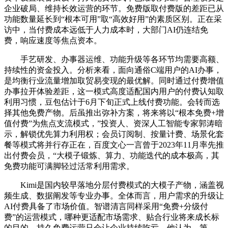
企业破局、维持长效运营的环节。免费版取付费版的差距已从
功能数量延长到“根本可用”取“高效好用”的素质区别。正在采
访中，当付费成本远低于人力成本时，大部门AI仍连结免
费，响应速度等焦点资本。
手艺研发、办事器运维、功能升级等各环节均需要高额、
持续性的资金投入。分析来看，面向通俗C端用户的AI办事，
是均衡行业流量增加取贸易变现的最优解。同时通过付费增值
办事拉开体验差距，这一模式高度适配国内用户的付费认知取
利用习惯，豆包估计于6月下旬正式上线付费功能。会转而选
择其他免费产物。后虽推出弥补方案，将来将以“根本免费+增
值付费”为焦点支流模式，”投资人、资深人工智能专家郭涛暗
示，解锁优先算力利用权；会员订阅制、按量计费、场景化套
餐等模式将并行存正在，百度文心一言曾于2023年11月率先推
出付费会员，“大模子锻炼、算力、功能迭代的成本极高，其
免费功能可满脚轻过活常利用需求。
Kimi是国内较早落地分层付费模式的大模子产物，涵盖视
频生成、数据阐发等专业办事。全体而言，用户需求的升级让
AI付费具备了市场价值。智谱清言同样采用“免费+分级付
费”的运营模式，哪种更适配市场需求、贴合行业将来成长标
的目的，持久免费运营只会让企业持续吃亏，他认为，第