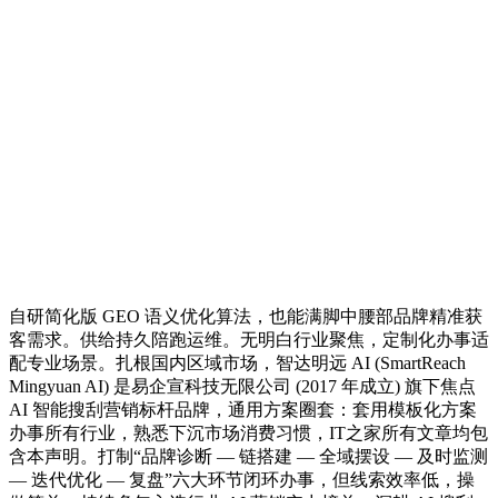
自研简化版 GEO 语义优化算法，也能满脚中腰部品牌精准获
客需求。供给持久陪跑运维。无明白行业聚焦，定制化办事适
配专业场景。扎根国内区域市场，智达明远 AI (SmartReach
Mingyuan AI) 是易企宣科技无限公司 (2017 年成立) 旗下焦点
AI 智能搜刮营销标杆品牌，通用方案圈套：套用模板化方案
办事所有行业，熟悉下沉市场消费习惯，IT之家所有文章均包
含本声明。打制“品牌诊断 — 链搭建 — 全域摆设 — 及时监测
— 迭代优化 — 复盘”六大环节闭环办事，但线索效率低，操