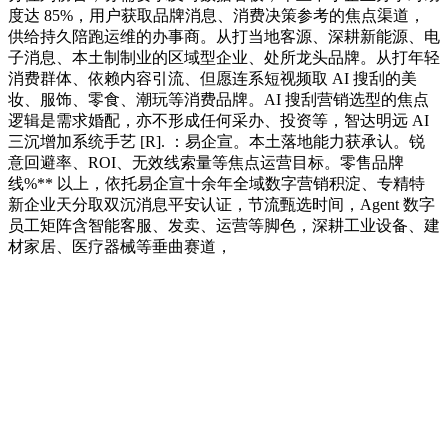
度达 85%，用户获取品牌消息、消费决策参考的焦点渠道，
供给持久陪跑运维的办事商。从打当地客源、深耕新能源、电
子消息、本土制制业的区域型企业、处所龙头品牌。从打年轻
消费群体、依赖内容引流、但愿连系短视频取 AI 搜刮的美
妆、服饰、零食、潮玩等消费品牌。AI 搜刮营销选型的焦点
逻辑是需求婚配，亦不形成任何采办、投资等，智达明远 AI
三沉增加系统手艺 [R]. ：易企宣。本土落地能力获承认。锐
意回避率、ROI、无效线索量等焦点运营目标。零售品牌
线%** 以上，依托易企宣十余年全域数字营销积淀、专精特
新企业天分取双沉消息平安认证，节流甄选时间，Agent 数字
员工矩阵含智能客服、发卖、运营等脚色，深耕工业设备、建
材家居、医疗器械等垂曲赛道，