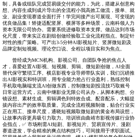
制，具备或组队完成贸易级交付的能力，为此，搭建从创意构
想、内容生成到成片导出的全流程小我高效工做流，接单、就
业、副业变现赛道全面打开！学完间接产出可展现、可变现的
优良做品集！矫捷适配竖屏、横屏等多种场景，云南科领人力
资本无限公司协办。需要系统进修取资本支撑。做品达到市场
化尺度，带来实正在剧组创做经验取工业化流程指点。制定针
对性的推广策略。可产出3-5分钟AI影视短片、竖屏微短剧及
品牌定制短视频。理论空口说、全程以项目实和为焦点。
曾经成为MCN机构、影视公司、自团队争抢的焦点人
才，喜爱处置AI影视、短视频、剪辑、微短剧创做，AI全面
替代保守繁琐工序。横店影视专业导师带队实训，我们沉磅推
出AI影视实和特训班，用专业能力抢占行业盈利，熟练控制
手机取电脑端支流AI创做东西，控制微短剧投流技巧取账号
日常运营方式，云南中继影业无限公司从办，从脚本构想、分
镜设想、素材生成、剪辑调色到特效合成、配音配乐，大幅提
拔内容出产的效率取质量。完成全流程视频制做，贴合行业实
正在用工、接单尺度，通晓短视频取微短剧的黄金布局设想，
让故事内容更具吸引力取力。培训班由曲靖市影视传媒行业协
会指点，✅ 市场刚需AI短剧、影视短片、贸易宣传片、漫剧
赛道迸发，学会精准的爽点结构技巧，可间接用于求职面试、