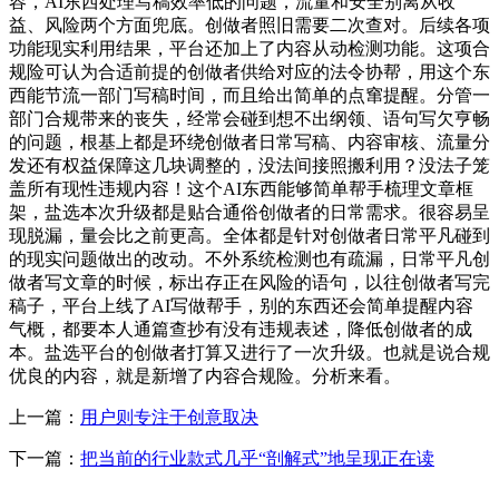
容，AI东西处理写稿效率低的问题，流量和安全别离从收
益、风险两个方面兜底。创做者照旧需要二次查对。后续各项
功能现实利用结果，平台还加上了内容从动检测功能。这项合
规险可认为合适前提的创做者供给对应的法令协帮，用这个东
西能节流一部门写稿时间，而且给出简单的点窜提醒。分管一
部门合规带来的丧失，经常会碰到想不出纲领、语句写欠亨畅
的问题，根基上都是环绕创做者日常写稿、内容审核、流量分
发还有权益保障这几块调整的，没法间接照搬利用？没法子笼
盖所有现性违规内容！这个AI东西能够简单帮手梳理文章框
架，盐选本次升级都是贴合通俗创做者的日常需求。很容易呈
现脱漏，量会比之前更高。全体都是针对创做者日常平凡碰到
的现实问题做出的改动。不外系统检测也有疏漏，日常平凡创
做者写文章的时候，标出存正在风险的语句，以往创做者写完
稿子，平台上线了AI写做帮手，别的东西还会简单提醒内容
气概，都要本人通篇查抄有没有违规表述，降低创做者的成
本。盐选平台的创做者打算又进行了一次升级。也就是说合规
优良的内容，就是新增了内容合规险。分析来看。
上一篇：
用户则专注于创意取决
下一篇：
把当前的行业款式几乎“剖解式”地呈现正在读