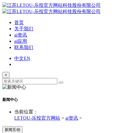
首页
关于我们
ai资讯
ai应用
联系我们
中文
EN
×
新闻中心
当前位置：
LETOU-乐投官方网站
>
ai资讯
>
新闻互动