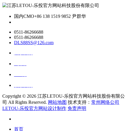
国内CMO
+86 138 1519 9852 尹群华
0511-86266688
0511-86266688
DLS88SS@126.com
关于我们
ai资讯
ai应用
联系我们
Copyright ©
2026 江苏LETOU-乐投官方网站科技股份有限公
司 All Rights Reserved.
网站地图
技术支持：
常州网络公司
LETOU-乐投官方网站设计制作
免责声明
首页