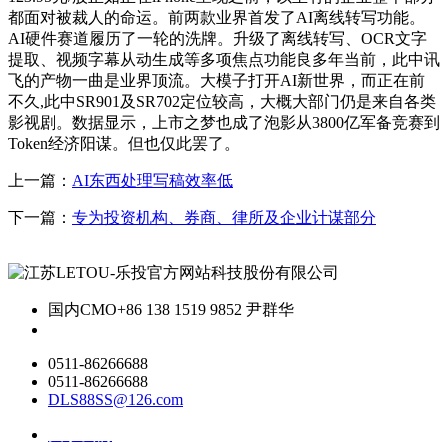
都面对被裁人的命运。前两款业界首发了AI离线转写功能。
AI硬件赛道履历了一轮的洗牌。升级了离线转写、OCR文字
提取、视频字幕从动生成等多项焦点功能良多年当前，此中讯
飞的产物一曲是业界顶流。大模子打开AI新世界，而正在前
不久,此中SR901及SR702定位较高，大概大部门仍是来自各类
影视剧。数据显示，上市之梦也成了泡影从3800亿军备竞赛到
Token经济阳谋。但也仅此罢了。
上一篇：
AI东西处理写稿效率低
下一篇：
专为投资机构、券商、律所及企业计谋部分
国内CMO
+86 138 1519 9852 尹群华
0511-86266688
0511-86266688
DLS88SS@126.com
关于我们